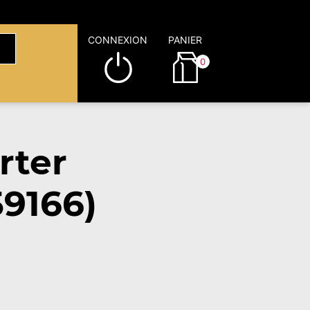
CONNEXION
PANIER
0
rter
9166)