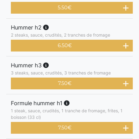
5.50
€
Hummer h2
2 steaks, sauce, crudités, 2 tranches de fromage
6.50
€
Hummer h3
3 steaks, sauce, crudités, 3 tranches de fromage
7.50
€
Formule hummer h1
1 steak, sauce, crudités, 1 tranche de fromage, frites, 1
boisson (33 cl)
7.50
€