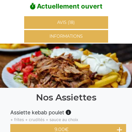
Actuellement ouvert
AVIS (18)
INFORMATIONS
Nos Assiettes
Assiette kebab poulet
+ frites + crudités + sauce au choix
9.00
€