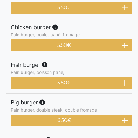
5.50
€
Chicken burger
Pain burger, poulet pané, fromage
5.50
€
Fish burger
Pain burger, poisson pané,
5.50
€
Big burger
Pain burger, double steak, double fromage
6.50
€