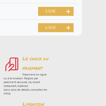
3.50
€
4.50
€
Le choix du
paiement
Paiement en ligne
ou à la livraison. Réglez par
paiement sécurisé, cb, ticket
restaurant, espèces.
(pour plus de détails, consultez les
infos)
Livraison