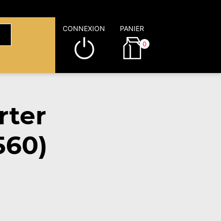
CONNEXION
PANIER
0
rter
560)