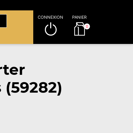
CONNEXION
PANIER
0
rter
 (59282)