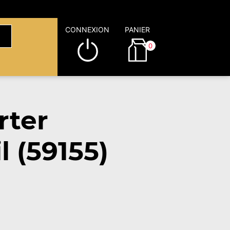
CONNEXION
PANIER
0
rter
 (59155)