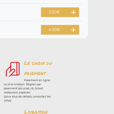
3.50
€
4.50
€
Le choix du
paiement
Paiement en ligne
ou à la livraison. Réglez par
paiement sécurisé, cb, ticket
restaurant, espèces.
(pour plus de détails, consultez les
infos)
Livraison