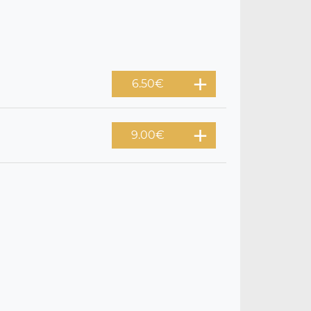
6.50
€
9.00
€