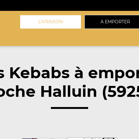
LIVRAISON
A EMPORTER
s Kebabs à empor
oche Halluin (592