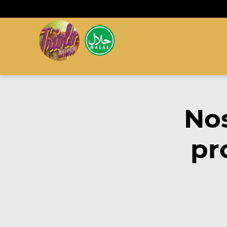
No
pr