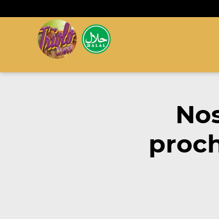
Nos
proch