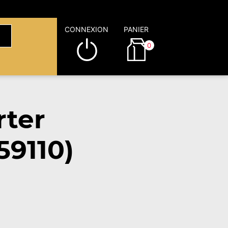
CONNEXION
PANIER
0
rter
59110)