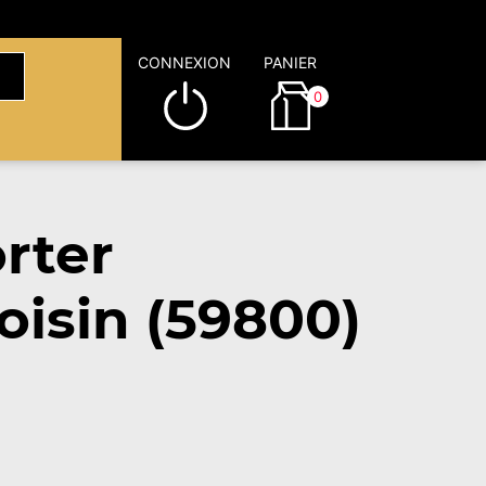
CONNEXION
PANIER
0
rter
oisin (59800)