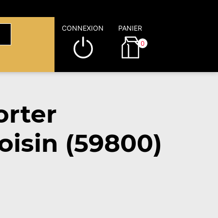
CONNEXION
PANIER
0
rter
oisin (59800)