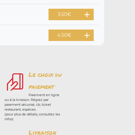
3.50
€
4.50
€
Le choix du
paiement
Paiement en ligne
ou à la livraison. Réglez par
paiement sécurisé, cb, ticket
restaurant, espèces.
(pour plus de détails, consultez les
infos)
Livraison