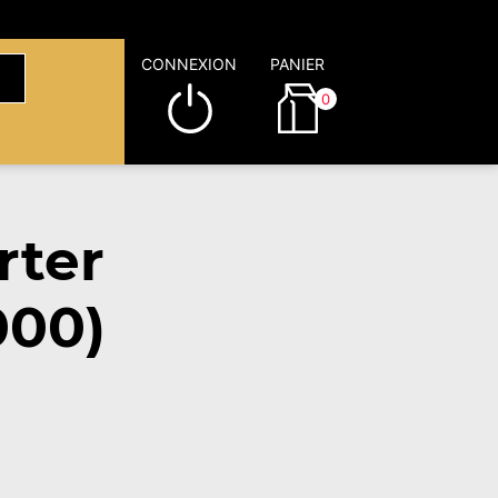
CONNEXION
PANIER
0
rter
000)