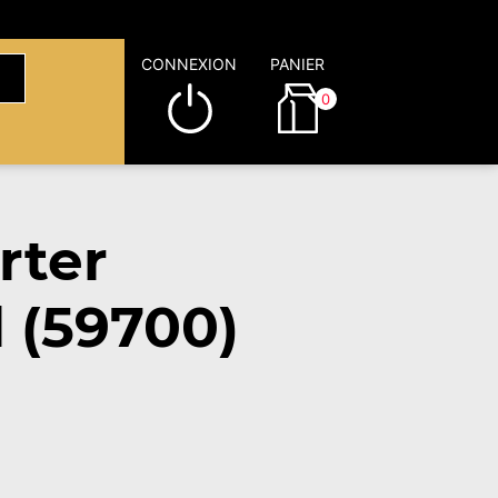
CONNEXION
PANIER
0
rter
 (59700)