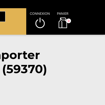
CONNEXION
PANIER
0
porter
 (59370)