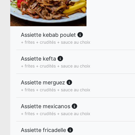
Assiette kebab poulet
+ frites + crudités + sauce au choix
Assiette kefta
+ frites + crudités + sauce au choix
Assiette merguez
+ frites + crudités + sauce au choix
Assiette mexicanos
+ frites + crudités + sauce au choix
Assiette fricadelle