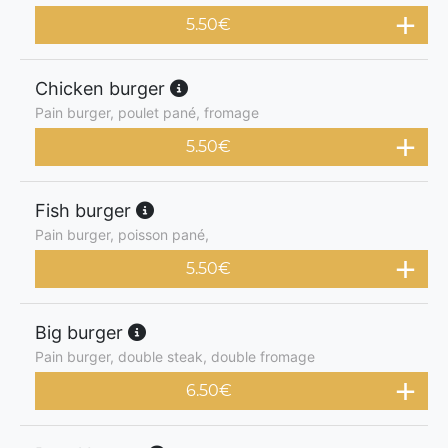
5.50
€
Chicken burger
Pain burger, poulet pané, fromage
5.50
€
Fish burger
Pain burger, poisson pané,
5.50
€
Big burger
Pain burger, double steak, double fromage
6.50
€