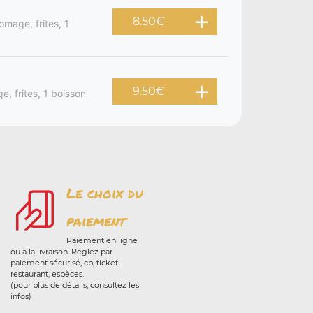
8.50
€
omage, frites, 1
9.50
€
, frites, 1 boisson
Le choix du
paiement
Paiement en ligne
ou à la livraison. Réglez par
paiement sécurisé, cb, ticket
restaurant, espèces.
(pour plus de détails, consultez les
infos)