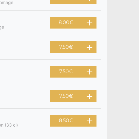
fromage
8.00
€
ge
7.50
€
7.50
€
7.50
€
)
8.50
€
on (33 cl)