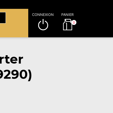
CONNEXION
PANIER
0
rter
9290)