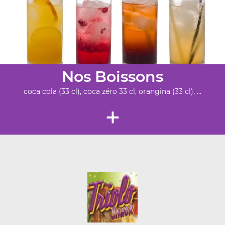
Nos Boissons
coca cola (33 cl), coca zéro 33 cl, orangina (33 cl), ...
+