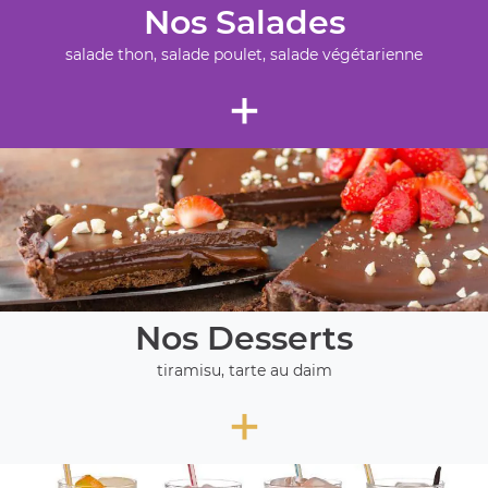
Nos Salades
salade thon, salade poulet, salade végétarienne
+
Nos Desserts
tiramisu, tarte au daim
+