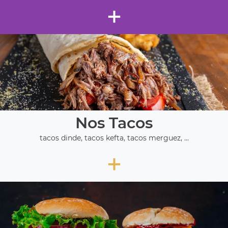
+
Nos Tacos
tacos dinde, tacos kefta, tacos merguez, ...
+