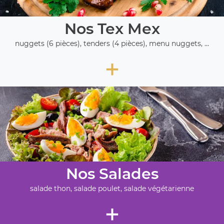
Nos Tex Mex
nuggets (6 pièces), tenders (4 pièces), menu nuggets, ...
+
Nos Salades
salade thon, salade poulet, salade végétarienne
+