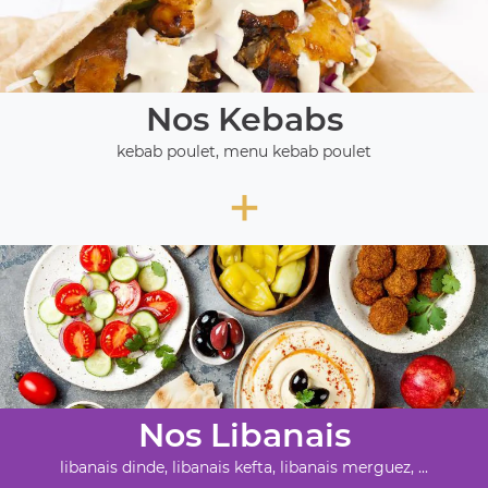
Nos Kebabs
kebab poulet, menu kebab poulet
+
Nos Libanais
libanais dinde, libanais kefta, libanais merguez, ...