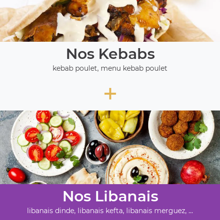
Nos Kebabs
kebab poulet, menu kebab poulet
+
Nos Libanais
libanais dinde, libanais kefta, libanais merguez, ...