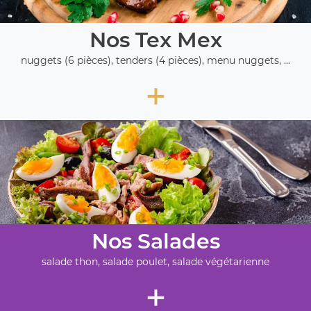
Nos Tex Mex
nuggets (6 pièces), tenders (4 pièces), menu nuggets, ...
+
Nos Salades
salade thon, salade poulet, salade végétarienne
+