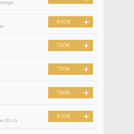
fromage
8.00
€
ge
7.50
€
7.50
€
7.50
€
)
8.50
€
on (33 cl)