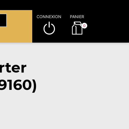
CONNEXION
PANIER
0
rter
9160)