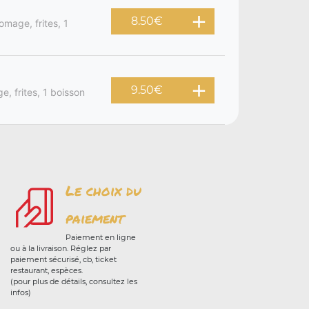
8.50
€
omage, frites, 1
9.50
€
, frites, 1 boisson
Le choix du
paiement
Paiement en ligne
ou à la livraison. Réglez par
paiement sécurisé, cb, ticket
restaurant, espèces.
(pour plus de détails, consultez les
infos)