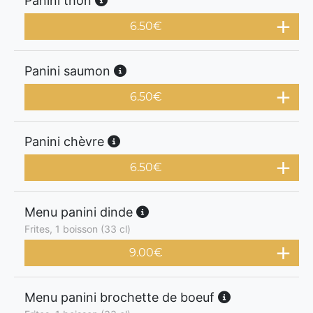
Panini thon
6.50
€
Panini saumon
6.50
€
Panini chèvre
6.50
€
Menu panini dinde
Frites, 1 boisson (33 cl)
9.00
€
Menu panini brochette de boeuf