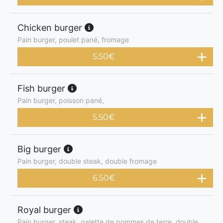
Chicken burger
Pain burger, poulet pané, fromage
5.50
€
Fish burger
Pain burger, poisson pané,
5.50
€
Big burger
Pain burger, double steak, double fromage
6.50
€
Royal burger
Pain burger, steak, galette de pommes de terre, double