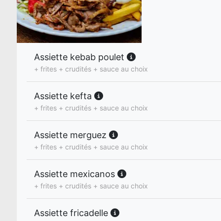
Assiette kebab poulet
+ frites + crudités + sauce au choix
Assiette kefta
+ frites + crudités + sauce au choix
Assiette merguez
+ frites + crudités + sauce au choix
Assiette mexicanos
+ frites + crudités + sauce au choix
Assiette fricadelle