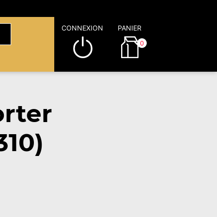
CONNEXION
PANIER
0
rter
310)