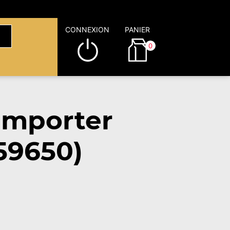
CONNEXION
PANIER
0
emporter
(59650)