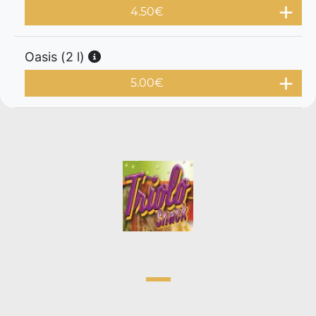
4.50
€
Oasis (2 l)
5.00
€