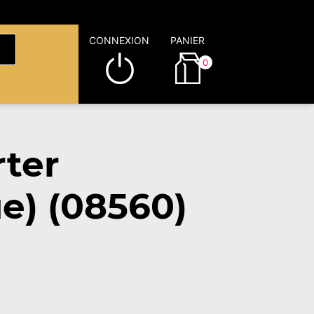
CONNEXION
PANIER
0
rter
e) (08560)