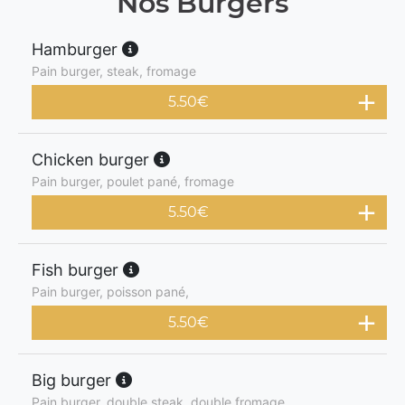
Nos Burgers
Hamburger
Pain burger, steak, fromage
5.50
€
Chicken burger
Pain burger, poulet pané, fromage
5.50
€
Fish burger
Pain burger, poisson pané,
5.50
€
Big burger
Pain burger, double steak, double fromage