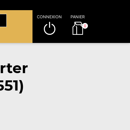
CONNEXION
PANIER
0
rter
551)