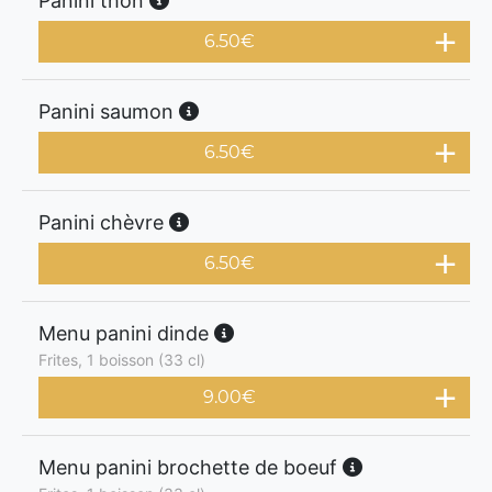
Panini thon
6.50
€
Panini saumon
6.50
€
Panini chèvre
6.50
€
Menu panini dinde
Frites, 1 boisson (33 cl)
9.00
€
Menu panini brochette de boeuf