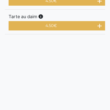
4.50
€
Tarte au daim
4.50
€