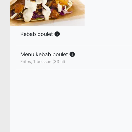
Kebab poulet
Menu kebab poulet
Frites, 1 boisson (33 cl)