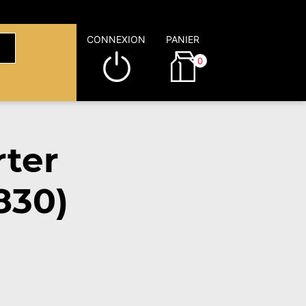
CONNEXION
PANIER
0
ter
830)