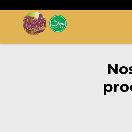
No
pro