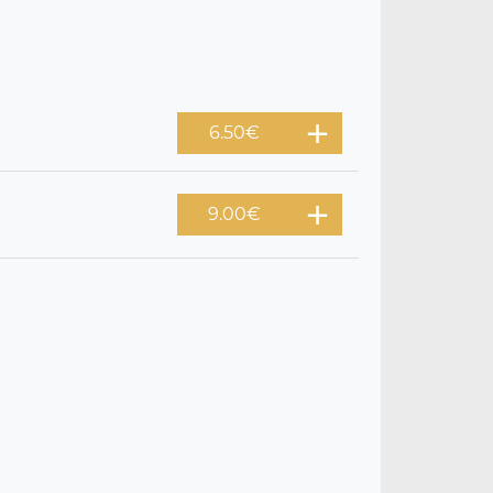
6.50
€
9.00
€