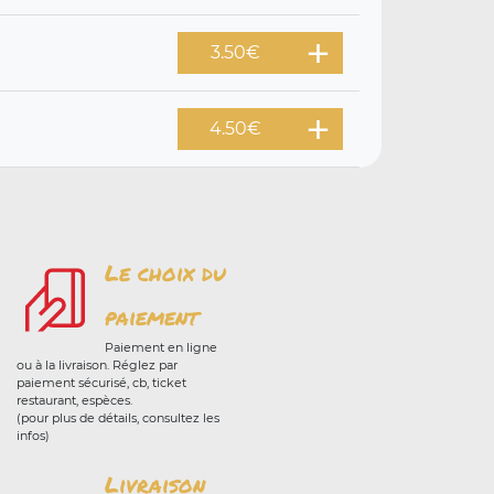
3.50
€
4.50
€
Le choix du
paiement
Paiement en ligne
ou à la livraison. Réglez par
paiement sécurisé, cb, ticket
restaurant, espèces.
(pour plus de détails, consultez les
infos)
Livraison