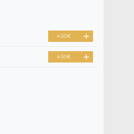
4.50
€
4.50
€