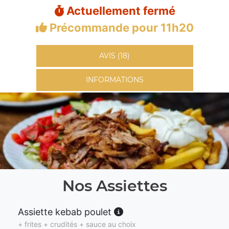
Actuellement fermé
Précommande pour 11h20
AVIS (18)
INFORMATIONS
Nos Assiettes
Assiette kebab poulet
+ frites + crudités + sauce au choix