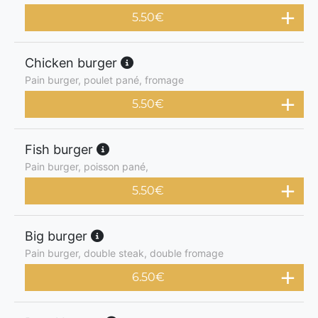
5.50
€
Chicken burger
Pain burger, poulet pané, fromage
5.50
€
Fish burger
Pain burger, poisson pané,
5.50
€
Big burger
Pain burger, double steak, double fromage
6.50
€