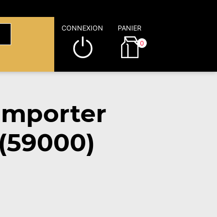
CONNEXION
PANIER
0
emporter
 (59000)