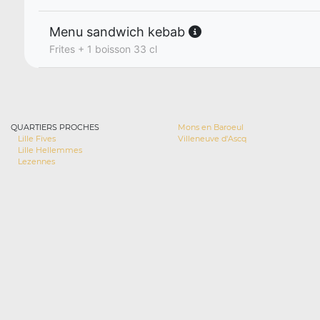
Menu sandwich kebab
Frites + 1 boisson 33 cl
QUARTIERS PROCHES
Mons en Baroeul
Lille Fives
Villeneuve d'Ascq
Lille Hellemmes
Lezennes