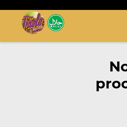
No
proc