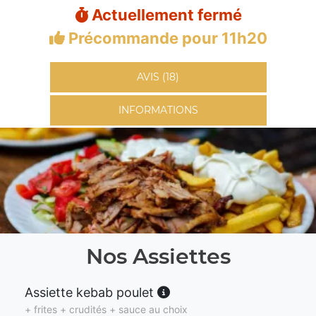
Actuellement fermé
Précommande pour 11h20
AVIS (18)
INFORMATIONS
Nos Assiettes
Assiette kebab poulet
+ frites + crudités + sauce au choix