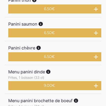
Panini thon
6.50
€
Panini saumon
6.50
€
Panini chèvre
6.50
€
Menu panini dinde
Frites, 1 boisson (33 cl)
9.00
€
Menu panini brochette de boeuf