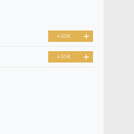
4.50
€
4.50
€