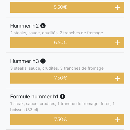
5.50
€
Hummer h2
2 steaks, sauce, crudités, 2 tranches de fromage
6.50
€
Hummer h3
3 steaks, sauce, crudités, 3 tranches de fromage
7.50
€
Formule hummer h1
1 steak, sauce, crudités, 1 tranche de fromage, frites, 1
boisson (33 cl)
7.50
€