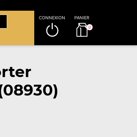
CONNEXION
PANIER
0
rter
(08930)