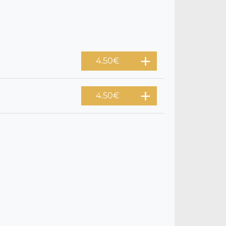
4.50
€
4.50
€