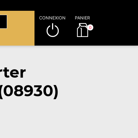
CONNEXION
PANIER
0
rter
(08930)