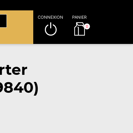
CONNEXION
PANIER
0
rter
9840)