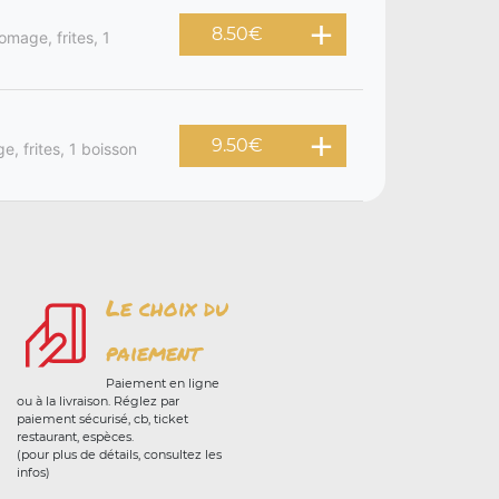
8.50
€
omage, frites, 1
9.50
€
, frites, 1 boisson
Le choix du
paiement
Paiement en ligne
ou à la livraison. Réglez par
paiement sécurisé, cb, ticket
restaurant, espèces.
(pour plus de détails, consultez les
infos)