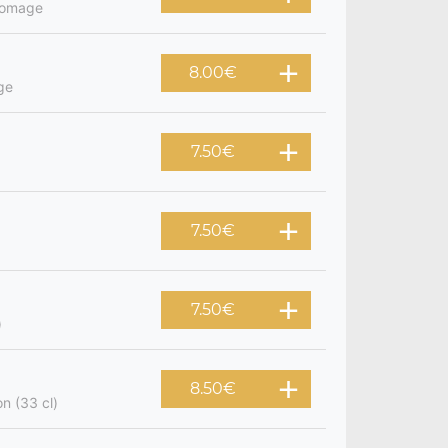
fromage
8.00
€
ge
7.50
€
7.50
€
7.50
€
)
8.50
€
on (33 cl)