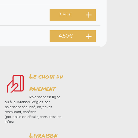
3.50
€
4.50
€
Le choix du
paiement
Paiement en ligne
ou à la livraison. Réglez par
paiement sécurisé, cb, ticket
restaurant, espèces.
(pour plus de détails, consultez les
infos)
Livraison