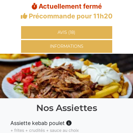
Actuellement fermé
Précommande pour 11h20
AVIS (18)
INFORMATIONS
Nos Assiettes
Assiette kebab poulet
+ frites + crudités + sauce au choix