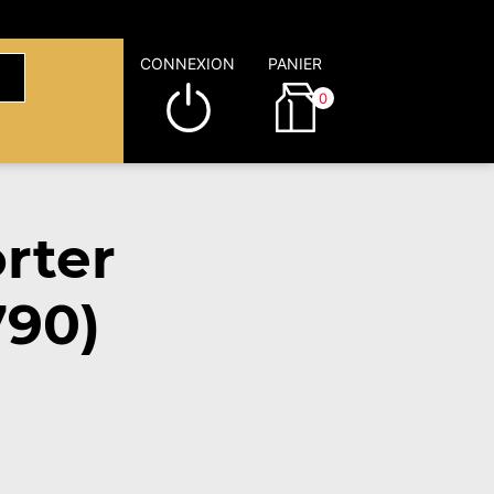
CONNEXION
PANIER
0
rter
790)