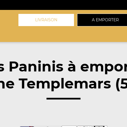
LIVRAISON
A EMPORTER
 Paninis à empo
he Templemars (5